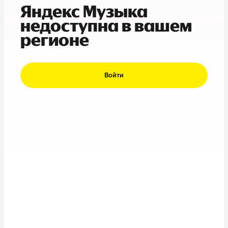
Яндекс Музыка
недоступна в вашем
регионе
Войти