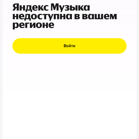
Яндекс Музыка
недоступна в вашем
регионе
Войти