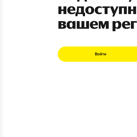
недоступн
вашем ре
Войти