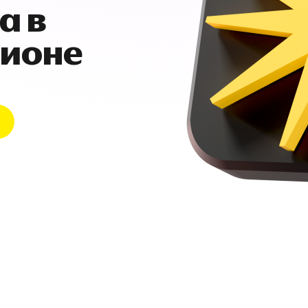
а в
гионе