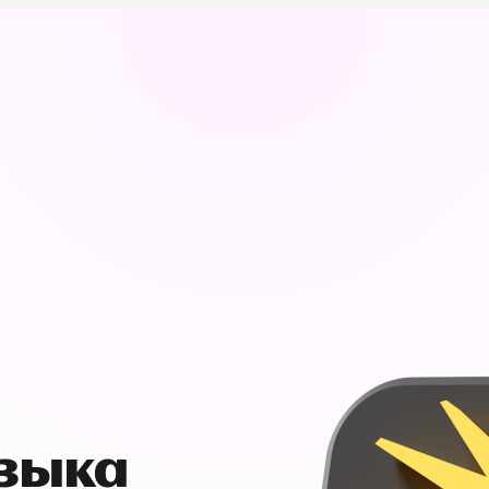
узыка