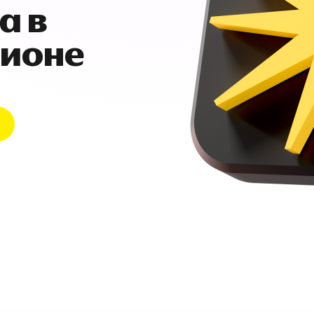
а в
гионе