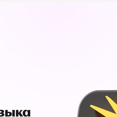
узыка