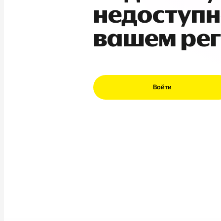
недоступн
вашем ре
Войти