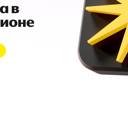
а в
гионе