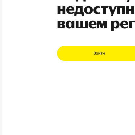
недоступн
вашем ре
Войти