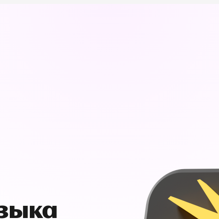
узыка