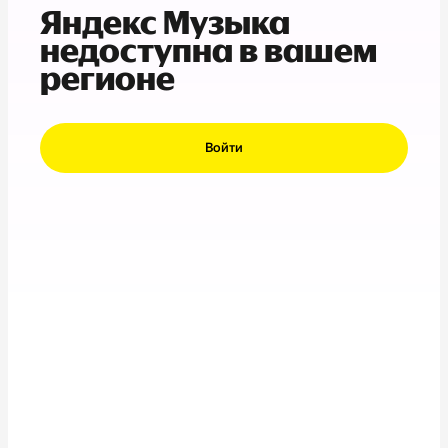
Яндекс Музыка
недоступна в вашем
регионе
Войти