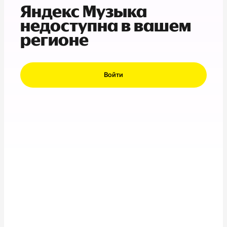
Яндекс Музыка
недоступна в вашем
регионе
Войти