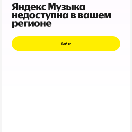
Яндекс Музыка
недоступна в вашем
регионе
Войти