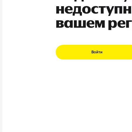
недоступн
вашем ре
Войти