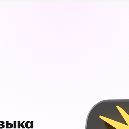
узыка