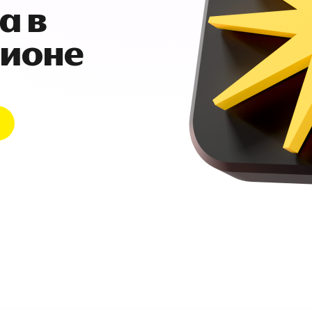
а в
гионе