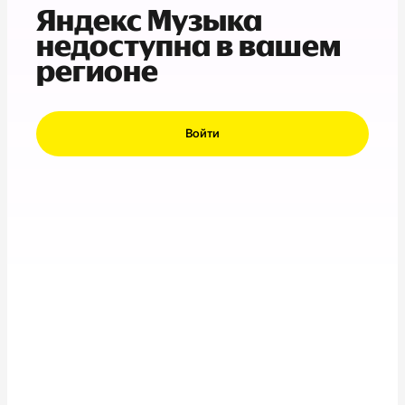
Яндекс Музыка
недоступна в вашем
регионе
Войти