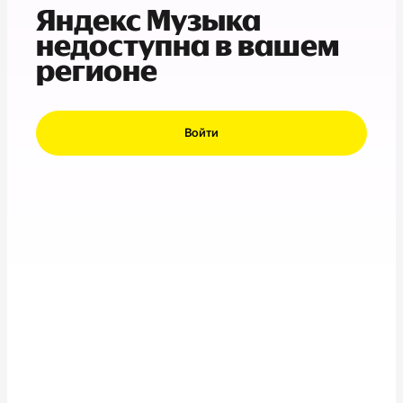
Яндекс Музыка
недоступна в вашем
регионе
Войти