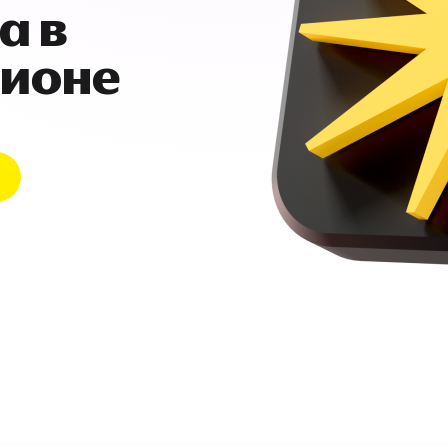
а в
гионе