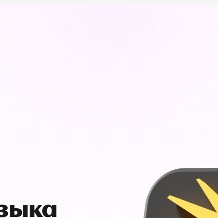
узыка