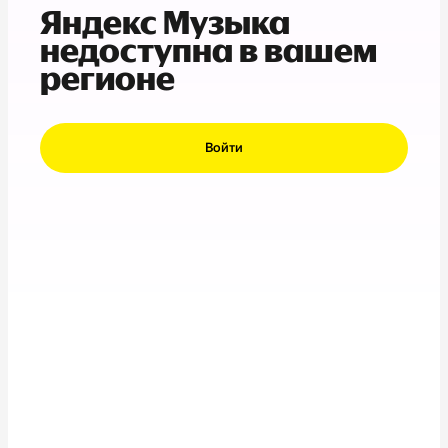
Яндекс Музыка
недоступна в вашем
регионе
Войти