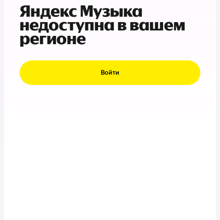
Яндекс Музыка
недоступна в вашем
регионе
Войти