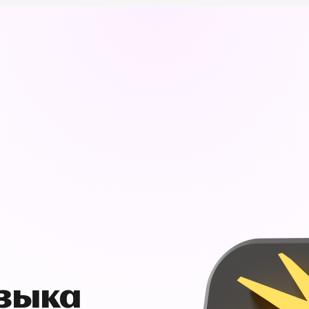
узыка