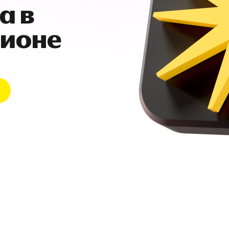
а в
гионе