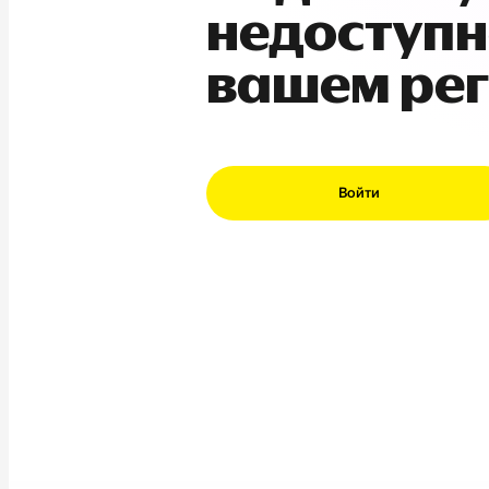
недоступн
вашем ре
Войти