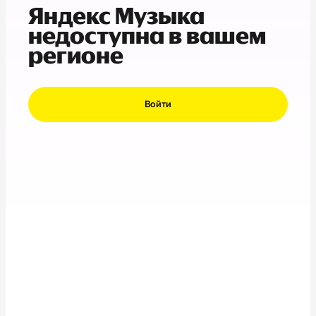
Яндекс Музыка
недоступна в вашем
регионе
Войти