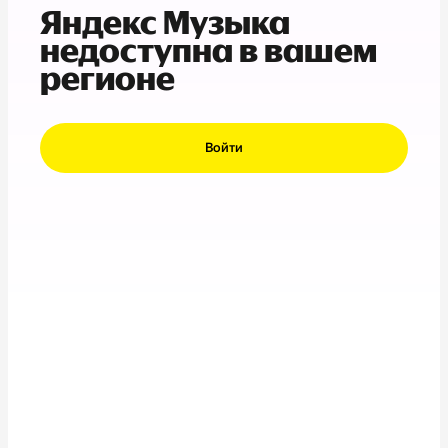
Яндекс Музыка
недоступна в вашем
регионе
Войти