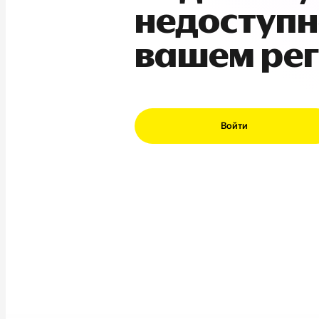
недоступн
вашем ре
Войти