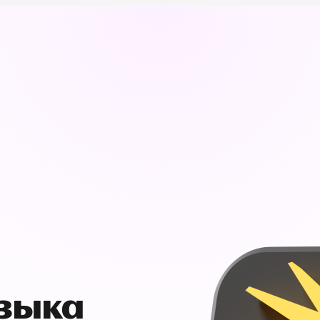
узыка