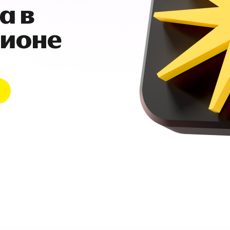
а в
гионе