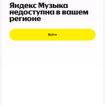
Яндекс Музыка
недоступна в вашем
регионе
Войти