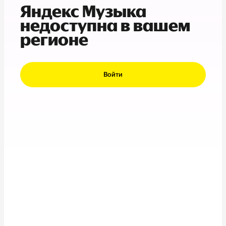
Яндекс Музыка
недоступна в вашем
регионе
Войти