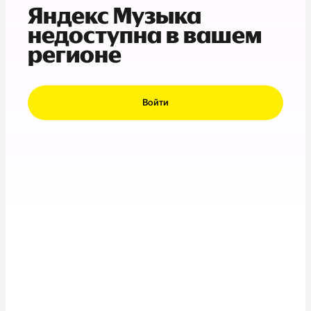
Яндекс Музыка
недоступна в вашем
регионе
Войти