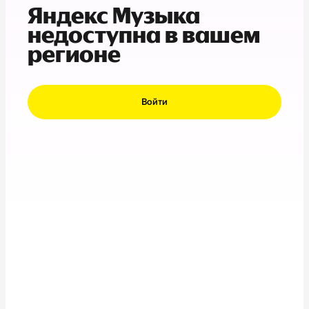
Яндекс Музыка
недоступна в вашем
регионе
Войти