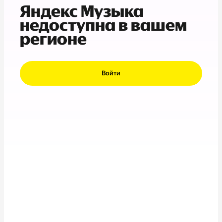
Яндекс Музыка
недоступна в вашем
регионе
Войти