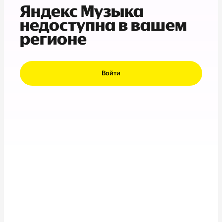
Яндекс Музыка
недоступна в вашем
регионе
Войти