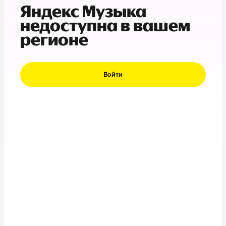
Яндекс Музыка
недоступна в вашем
регионе
Войти