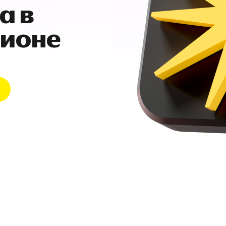
а в
гионе