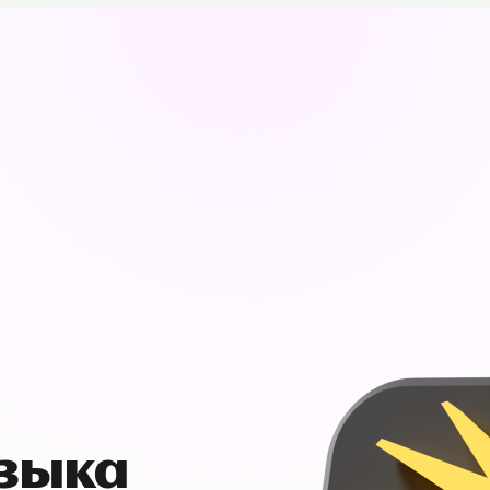
узыка