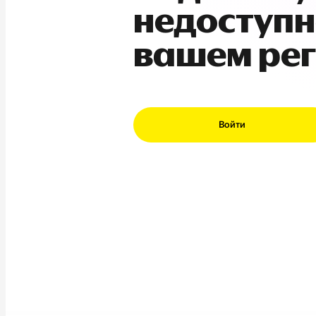
недоступн
вашем ре
Войти