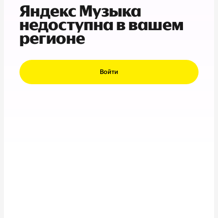
Яндекс Музыка
недоступна в вашем
регионе
Войти