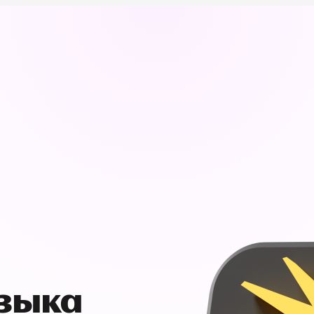
узыка