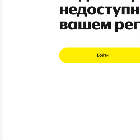
недоступн
вашем ре
Войти