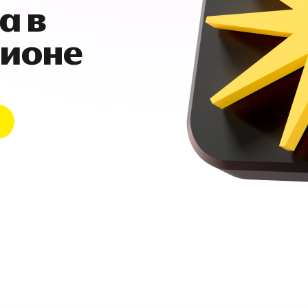
а в
гионе