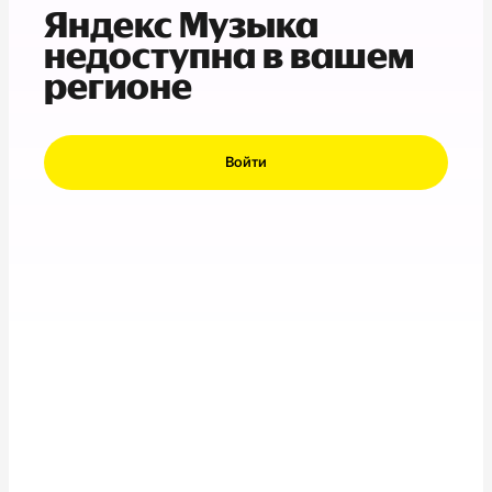
Яндекс Музыка
недоступна в вашем
регионе
Войти