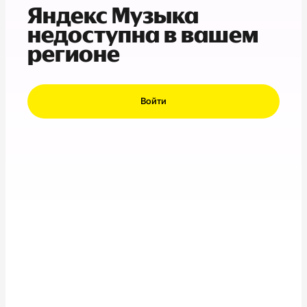
Яндекс Музыка
недоступна в вашем
регионе
Войти