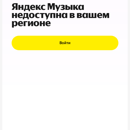
Яндекс Музыка
недоступна в вашем
регионе
Войти