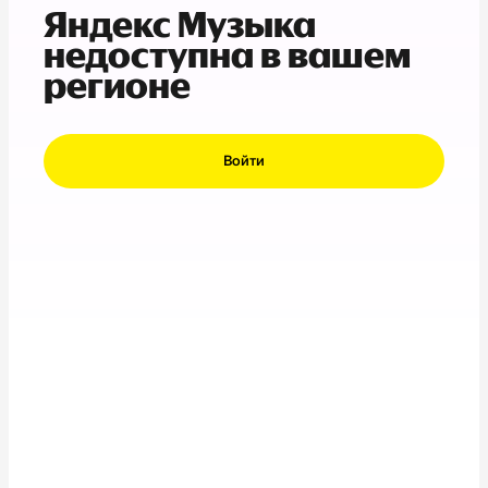
Яндекс Музыка
недоступна в вашем
регионе
Войти