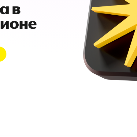
а в
гионе