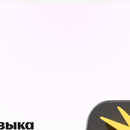
узыка