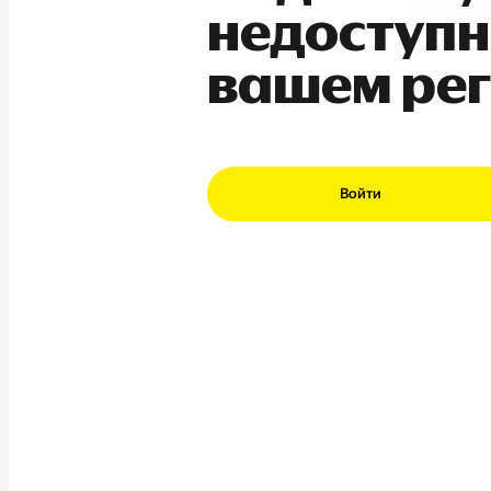
недоступн
вашем ре
Войти