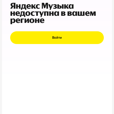
Яндекс Музыка
недоступна в вашем
регионе
Войти