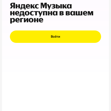
Яндекс Музыка
недоступна в вашем
регионе
Войти