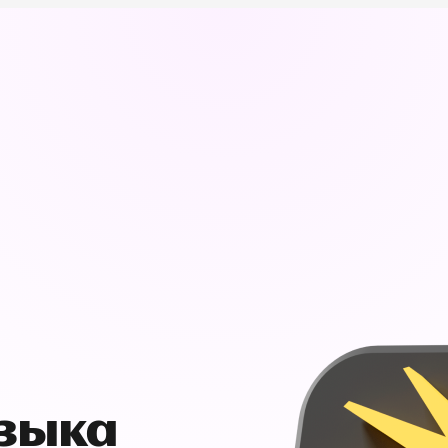
узыка