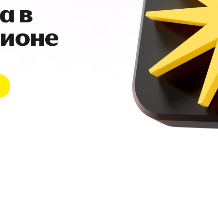
а в
гионе