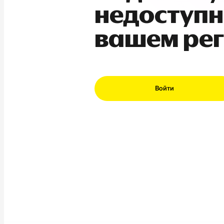
недоступн
вашем ре
Войти