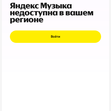
Яндекс Музыка
недоступна в вашем
регионе
Войти