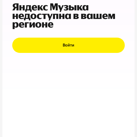
Яндекс Музыка
недоступна в вашем
регионе
Войти