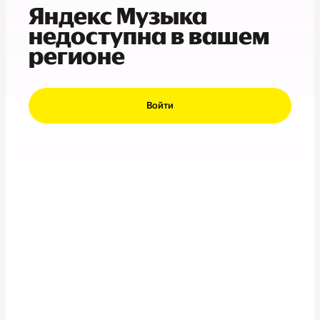
Яндекс Музыка
недоступна в вашем
регионе
Войти