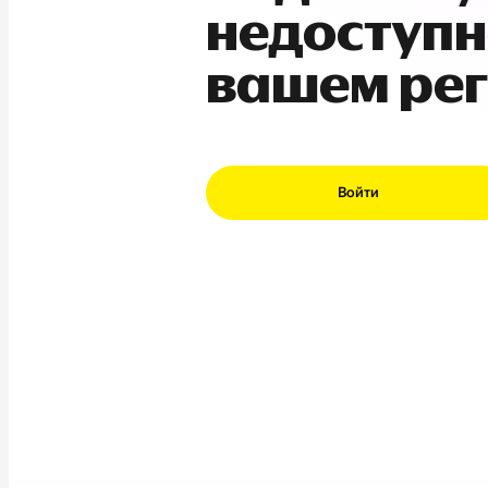
недоступн
вашем ре
Войти