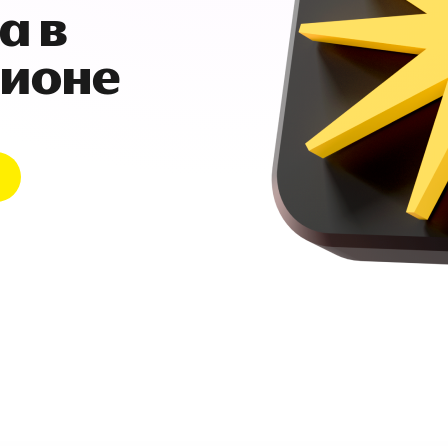
а в
гионе