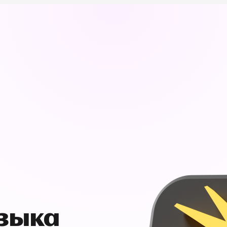
узыка