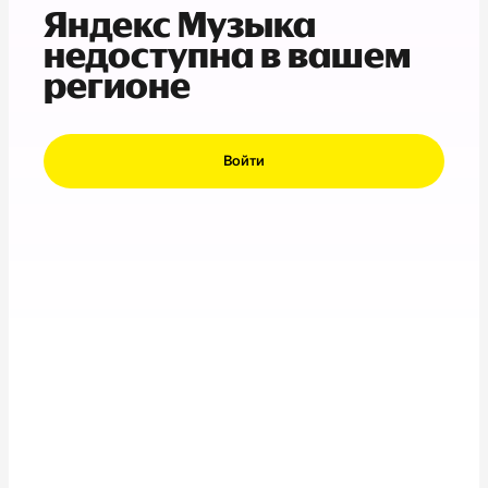
Яндекс Музыка
недоступна в вашем
регионе
Войти