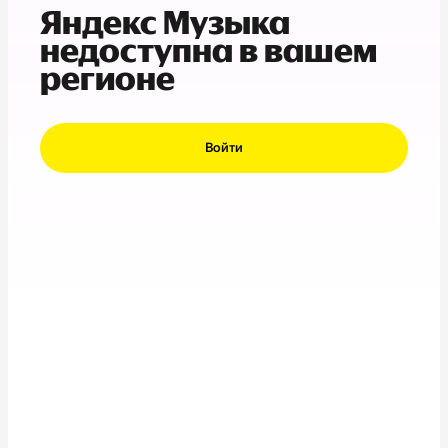
Яндекс Музыка
недоступна в вашем
регионе
Войти