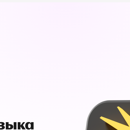
узыка