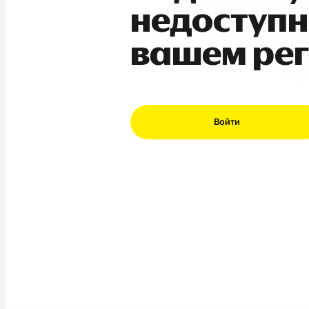
недоступн
вашем ре
Войти