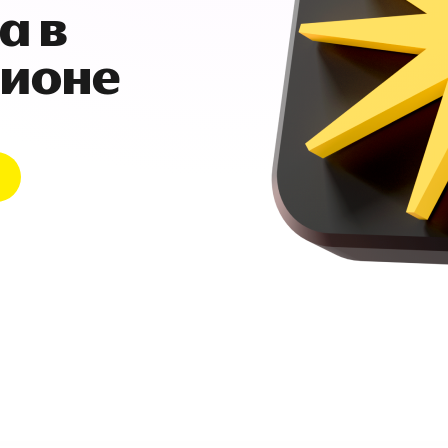
а в
гионе