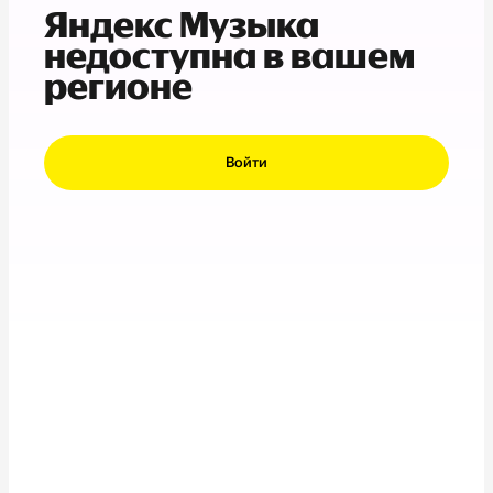
Яндекс Музыка
недоступна в вашем
регионе
Войти