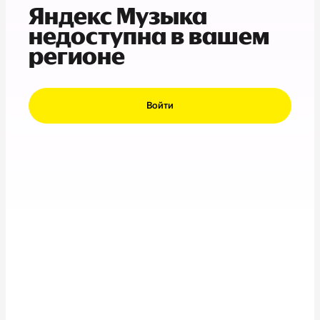
Яндекс Музыка
недоступна в вашем
регионе
Войти