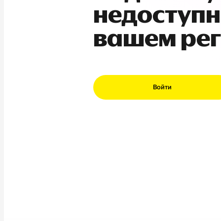
недоступн
вашем ре
Войти