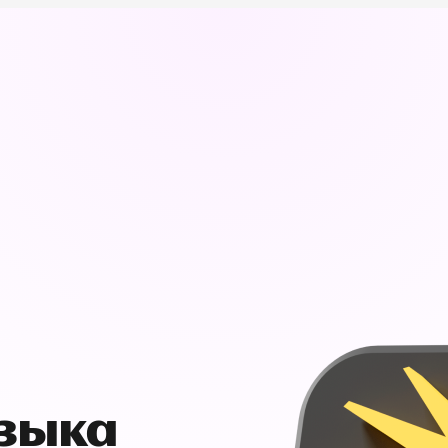
узыка