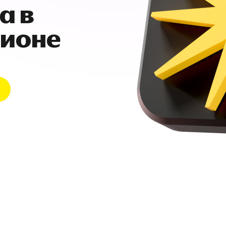
а в
гионе