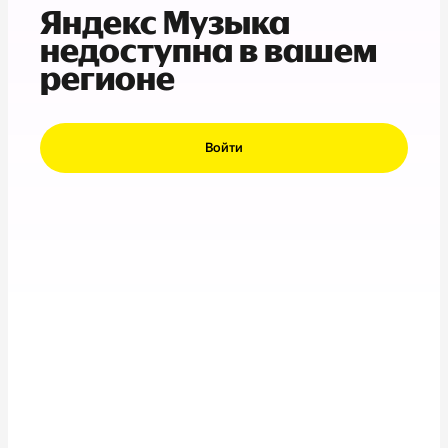
Яндекс Музыка
недоступна в вашем
регионе
Войти