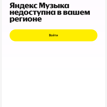
Яндекс Музыка
недоступна в вашем
регионе
Войти