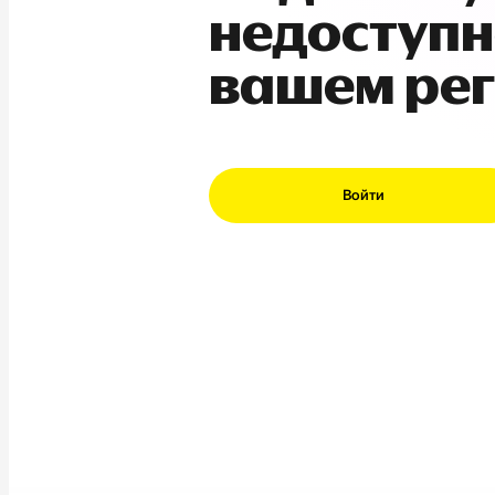
недоступн
вашем ре
Войти