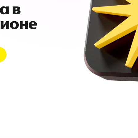
а в
гионе