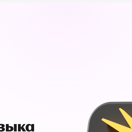
узыка