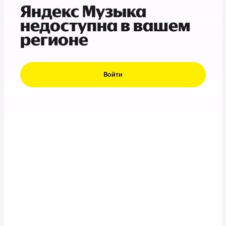
Яндекс Музыка
недоступна в вашем
регионе
Войти